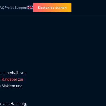
AQ
Preise
Support
Kostenlos starten
n innerhalb von
m
Ratgeber zur
n Maklern und
ern aus Hamburg,